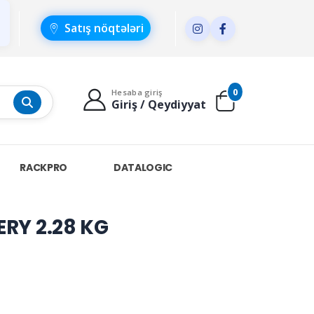
Satış nöqtələri
0
Hesaba giriş
Giriş / Qeydiyyat
RACKPRO
DATALOGIC
RY 2.28 KG