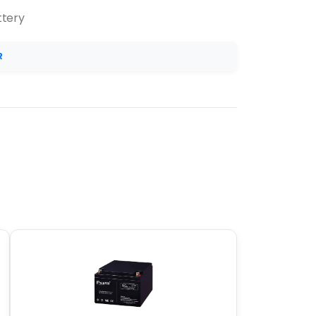
ttery
R