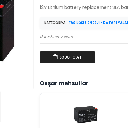
12V Lithium battery replacement SLA ba
KATEQORIYA:
FASILƏSIZ ENERJI > BATAREYALA
Datasheet yoxdur
SƏBƏTƏ AT
Oxşar məhsullar