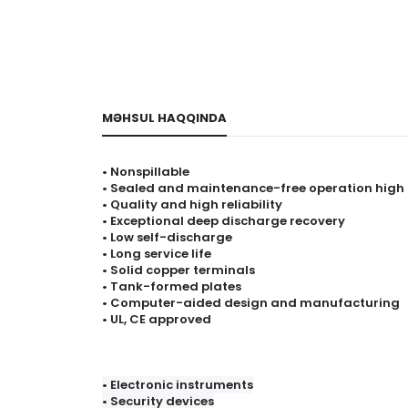
MƏHSUL HAQQINDA
• Nonspillable
• Sealed and maintenance-free operation high
• Quality and high reliability
• Exceptional deep discharge recovery
• Low self-discharge
• Long service life
• Solid copper terminals
• Tank-formed plates
• Computer-aided design and manufacturing
• UL, CE approved
• Electronic instruments
• Security devices