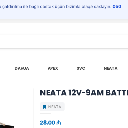
a çatdırılma ilə bağlı dəstək üçün bizimlə əlaqə saxlayın:
050
DAHUA
APEX
SVC
NEATA
NEATA 12V-9AM BATTE
NEATA
28.00 ₼