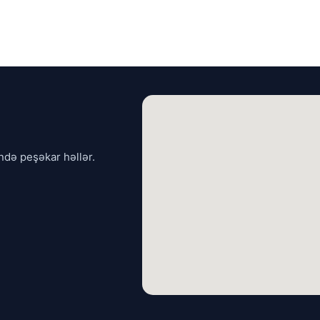
ndə peşəkar həllər.