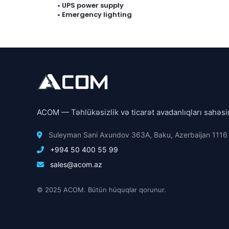
• UPS power supply
• Emergency lighting
ACOM — Təhlükəsizlik və ticarət avadanlıqları sahəsi
Suleyman Sani Axundov 363A, Baku, Azerbaijan 1116
+994 50 400 55 99
sales@acom.az
© 2025 ACOM. Bütün hüquqlar qorunur.