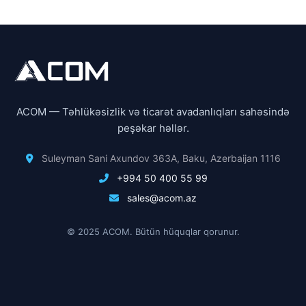
ACOM — Təhlükəsizlik və ticarət avadanlıqları sahəsində
peşəkar həllər.
Suleyman Sani Axundov 363A, Baku, Azerbaijan 1116
+994 50 400 55 99
sales@acom.az
© 2025 ACOM. Bütün hüquqlar qorunur.