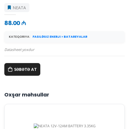
NEATA
88.00 ₼
KATEQORIYA:
FASILƏSIZ ENERJI > BATAREYALAR
Datasheet yoxdur
SƏBƏTƏ AT
Oxşar məhsullar