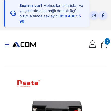
Sualınız var?
Məhsullar, sifarişlər və
ya çatdırılma ilə bağlı dəstək üçün
bizimlə əlaqə saxlayın:
050 400 55
99
0