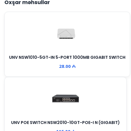
Oxşar məhsullar
UNV NSW1010-5GT-IN 5-PORT 1000MB GIGABIT SWITCH
28.00 ₼
UNV POE SWITCH NSW2010-10GT-POE-I N (GIGABIT)