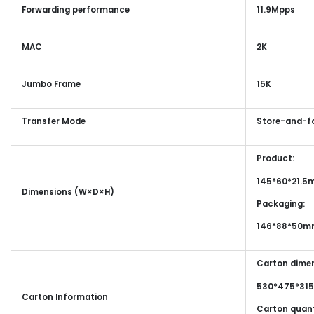
Forwarding performance
11.9Mpps
MAC
2K
Jumbo Frame
15K
Transfer Mode
Store-and-f
Product:
145*60*21.
Dimensions (W×D×H)
Packaging:
146*88*50m
Carton dimen
530*475*31
Carton Information
Carton quant