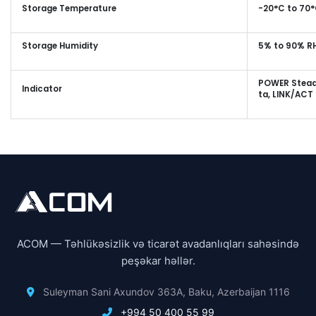
Storage Temperature
-20°C to 70
Storage Humidity
5% to 90% R
POWER Steady
Indicator
ta, LINK/ACT 
ACOM — Təhlükəsizlik və ticarət avadanlıqları sahəsində
peşəkar həllər.
Suleyman Sani Axundov 363A, Baku, Azerbaijan 1116
+994 50 400 55 99