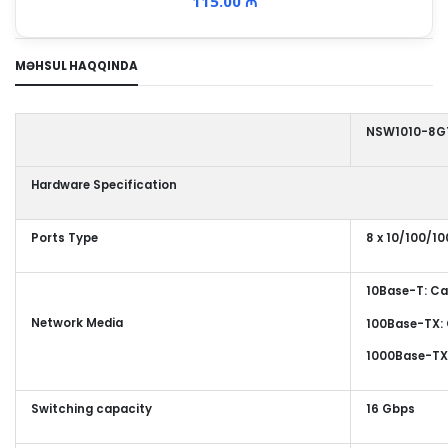
115.00 ₼
MƏHSUL HAQQINDA
NSW1010-8G
Hardware Specification
Ports Type
8 x 10/100/1
10Base-T: Ca
Network Media
100Base-TX: 
1000Base-TX:
Switching capacity
16 Gbps