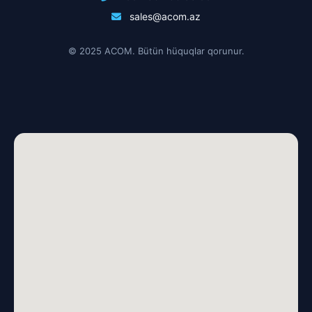
sales@acom.az
© 2025 ACOM. Bütün hüquqlar qorunur.