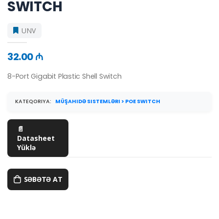
SWITCH
UNV
32.00 ₼
8-Port Gigabit Plastic Shell Switch
KATEQORIYA:
MÜŞAHIDƏ SISTEMLƏRI > POE SWITCH
📄
Datasheet
Yüklə
SƏBƏTƏ AT