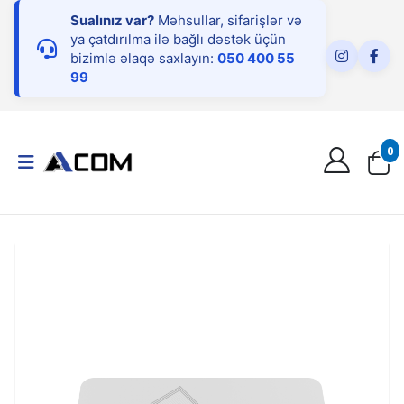
Sualınız var?
Məhsullar, sifarişlər və
ya çatdırılma ilə bağlı dəstək üçün
bizimlə əlaqə saxlayın:
050 400 55
99
0