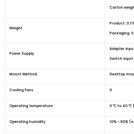
Carton weigh
Product: 0.11
Weight
Packaging: 0
Adapter inpu
Power Supply
Switch input 
Mount Method
Desktop mou
Cooling Fans
0
Operating temperature
0 ℃ to 40 ℃ 
Operating humidity
10%～90% (n