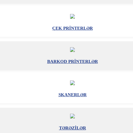
ÇEK PRİNTERLƏR
BARKOD PRİNTERLƏR
SKANERLƏR
TƏRƏZİLƏR