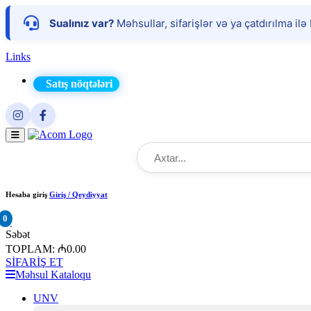
Sualınız var?
Məhsullar, sifarişlər və ya çatdırılma il
Links
Satış nöqtələri
Hesaba giriş
Giriş / Qeydiyyat
0
×
Səbət
TOPLAM:
₼0.00
SİFARİŞ ET
Məhsul Kataloqu
UNV