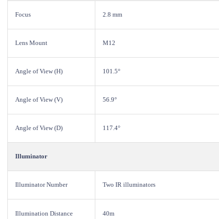
Focus
2.8 mm
Lens Mount
M12
Angle of View (H)
101.5°
Angle of View (V)
56.9°
Angle of View (D)
117.4°
Illuminator
Illuminator Number
Two IR illuminators
Illumination Distance
40m