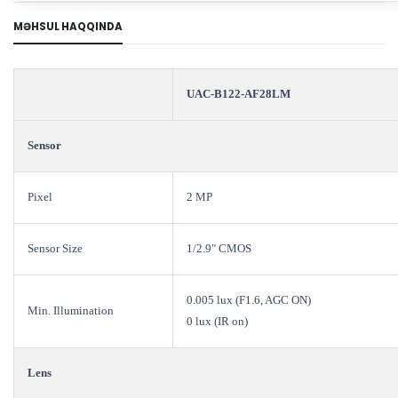
MƏHSUL HAQQINDA
UAC-B122-AF28LM
Sensor
Pixel
2 MP
Sensor Size
1/2.9" CMOS
0.005 lux (F1.6, AGC ON)
Min. Illumination
0 lux (IR on)
Lens