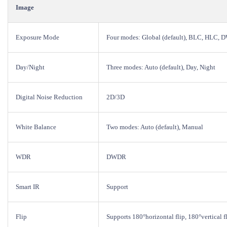
Image
Exposure Mode
Four modes: Global (default), BLC, HLC,
Day/Night
Three modes: Auto (default), Day, Night
Digital Noise Reduction
2D/3D
White Balance
Two modes: Auto (default), Manual
WDR
DWDR
Smart IR
Support
Flip
Supports 180°horizontal flip, 180°vertical f