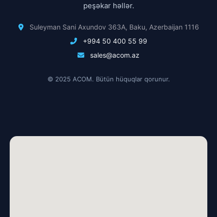
peşəkar həllər.
Suleyman Sani Axundov 363A, Baku, Azerbaijan 1116
+994 50 400 55 99
sales@acom.az
© 2025 ACOM. Bütün hüquqlar qorunur.