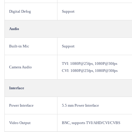
Digital Defog
Support
Audio
Built-in Mic
Support
TVI: 1080P@25fps, 1080P@30fps
Camera Audio
CVI: 1080P@25fps, 1080P@30fps
Interface
Power Interface
5.5 mm Power Interface
Video Output
BNC, supports TVI/AHD/CVI/CVBS