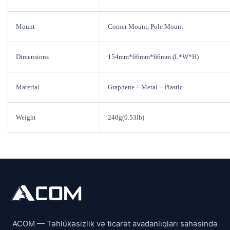
Mount
Corner Mount, Pole Mount
Dimensions
154mm*66mm*66mm (L*W*H)
Material
Graphene + Metal + Plastic
Weight
240g(0.53lb)
ACOM — Təhlükəsizlik və ticarət avadanlıqları sahəsində