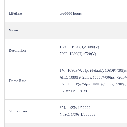
Lifetime
≥ 60000 hours
Video
1080P: 1920(H)×1080(V)
Resolution
720P: 1280(H) ×720(V)
TVI: 1080P@25fps (default), 1080P@30fp
AHD: 1080P@25fps, 1080P@30fps; 720P@
Frame Rate
CVI: 1080P@25fps, 1080P@30fps; 720P@
CVBS: PAL, NTSC
PAL: 1/25s-1/50000s，
Shutter Time
NTSC: 1/30s-1/50000s