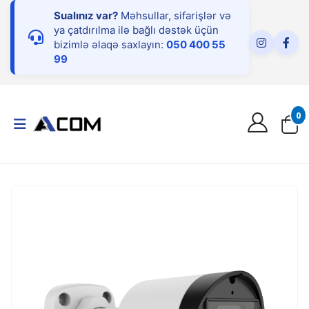
Sualınız var?
Məhsullar, sifarişlər və
ya çatdırılma ilə bağlı dəstək üçün
bizimlə əlaqə saxlayın:
050 400 55
99
0