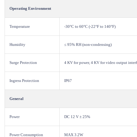
Operating Environment
Temperature
-30°C to 60°C (-22°F to 140°F)
Humidity
≤ 95% RH (non-condensing)
Surge Protection
4 KV for power, 4 KV for video output inter
Ingress Protection
IP67
General
Power
DC 12 V ± 25%
Power Consumption
MAX 3.2W