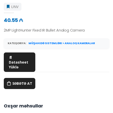
UNV
40.55 ₼
2MP LightHunter Fixed IR Bullet Analog Camera
KATEQORIYA:
MÜŞAHIDƏ SISTEMLƏRI > ANALOQ KAMERALAR
📄
Datasheet
Yüklə
SƏBƏTƏ AT
Oxşar məhsullar